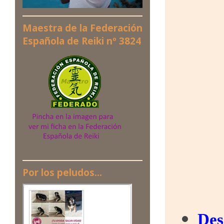
Maestra de la Federación
Española de Reiki nº 3824
Por los peludos...
Des