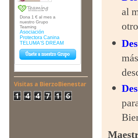
al 
otr
Des
más
des
Visitas a BierzoBienestar
Des
1
4
4
7
1
6
par
Bie
Maestr