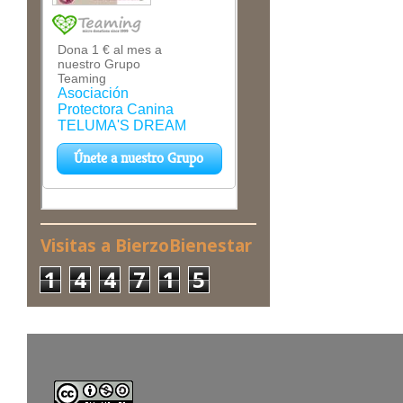
Visitas a BierzoBienestar
1
4
4
7
1
5