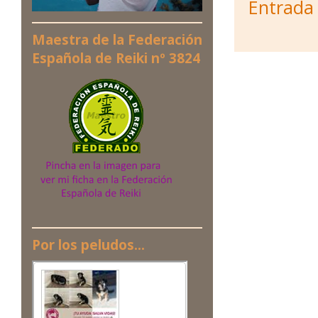
Entrada
Maestra de la Federación
Española de Reiki nº 3824
Por los peludos...